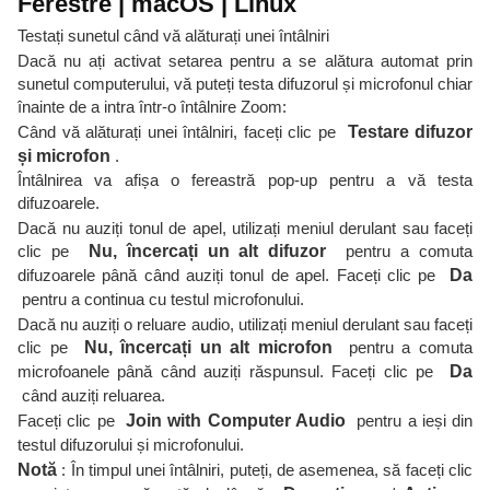
Ferestre | macOS | Linux
Testați sunetul când vă alăturați unei întâlniri
Dacă nu ați activat setarea pentru a se alătura automat prin
sunetul computerului, vă puteți testa difuzorul și microfonul chiar
înainte de a intra într-o întâlnire Zoom:
Când vă alăturați unei întâlniri, faceți clic pe
Testare difuzor
și microfon
.
Întâlnirea va afișa o fereastră pop-up pentru a vă testa
difuzoarele.
Dacă nu auziți tonul de apel, utilizați meniul derulant sau faceți
clic pe
Nu, încercați un alt difuzor
pentru a comuta
difuzoarele până când auziți tonul de apel. Faceți clic pe
Da
pentru a continua cu testul microfonului.
Dacă nu auziți o reluare audio, utilizați meniul derulant sau faceți
clic pe
Nu, încercați un alt microfon
pentru a comuta
microfoanele până când auziți răspunsul. Faceți clic pe
Da
când auziți reluarea.
Faceți clic pe
Join with Computer Audio
pentru a ieși din
testul difuzorului și microfonului.
Notă
: În timpul unei întâlniri, puteți, de asemenea, să faceți clic