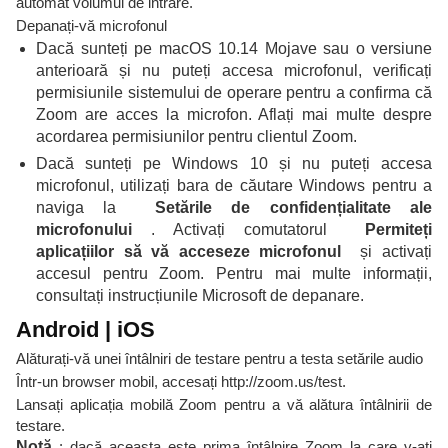
automat volumul de intrare.
Depanați-vă microfonul
Dacă sunteți pe macOS 10.14 Mojave sau o versiune
anterioară și nu puteți accesa microfonul, verificați
permisiunile sistemului de operare pentru a confirma că
Zoom are acces la microfon. Aflați mai multe despre
acordarea permisiunilor pentru clientul Zoom.
Dacă sunteți pe Windows 10 și nu puteți accesa
microfonul, utilizați bara de căutare Windows pentru a
naviga la
Setările de confidențialitate ale
microfonului
. Activați comutatorul
Permiteți
aplicațiilor să vă acceseze microfonul
și activați
accesul pentru Zoom. Pentru mai multe informații,
consultați instrucțiunile Microsoft de depanare.
Android | iOS
Alăturați-vă unei întâlniri de testare pentru a testa setările audio
Într-un browser mobil, accesați http://zoom.us/test.
Lansați aplicația mobilă Zoom pentru a vă alătura întâlnirii de
testare.
Notă
: dacă aceasta este prima întâlnire Zoom la care v-ați