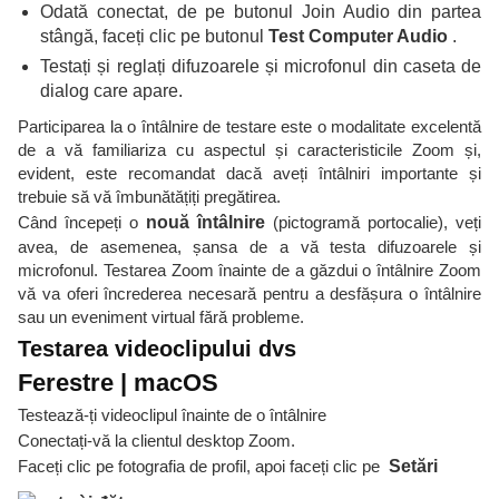
Odată conectat, de pe butonul Join Audio din partea
stângă, faceți clic pe butonul
Test Computer Audio
.
Testați și reglați difuzoarele și microfonul din caseta de
dialog care apare.
Participarea la o întâlnire de testare este o modalitate excelentă
de a vă familiariza cu aspectul și caracteristicile Zoom și,
evident, este recomandat dacă aveți întâlniri importante și
trebuie să vă îmbunătățiți pregătirea.
Când începeți o
nouă întâlnire
(pictogramă portocalie), veți
avea, de asemenea, șansa de a vă testa difuzoarele și
microfonul. Testarea Zoom înainte de a găzdui o întâlnire Zoom
vă va oferi încrederea necesară pentru a desfășura o întâlnire
sau un eveniment virtual fără probleme.
Testarea videoclipului dvs
Ferestre | macOS
Testează-ți videoclipul înainte de o întâlnire
Conectați-vă la clientul desktop Zoom.
Faceți clic pe fotografia de profil, apoi faceți clic pe
Setări