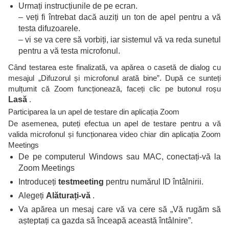
Urmați instrucțiunile de pe ecran.
– veți fi întrebat dacă auziți un ton de apel pentru a vă
testa difuzoarele.
– vi se va cere să vorbiți, iar sistemul vă va reda sunetul
pentru a vă testa microfonul.
Când testarea este finalizată, va apărea o casetă de dialog cu
mesajul „Difuzorul și microfonul arată bine”. După ce sunteți
mulțumit că Zoom funcționează, faceți clic pe butonul roșu
Lasă
.
Participarea la un apel de testare din aplicația Zoom
De asemenea, puteți efectua un apel de testare pentru a vă
valida microfonul și funcționarea video chiar din aplicația Zoom
Meetings
De pe computerul Windows sau MAC, conectați-vă la
Zoom Meetings
Introduceți
testmeeting
pentru numărul ID întâlnirii.
Alegeți
Alăturați-vă
.
Va apărea un mesaj care vă va cere să „Vă rugăm să
așteptați ca gazda să înceapă această întâlnire”.