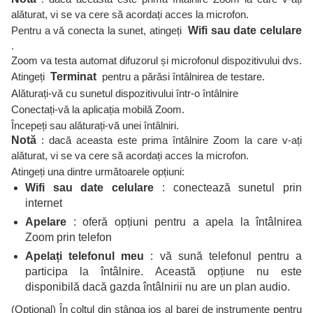
alăturat, vi se va cere să acordați acces la microfon.
Pentru a vă conecta la sunet, atingeți
Wifi sau date celulare
.
Zoom va testa automat difuzorul și microfonul dispozitivului dvs.
Atingeți
Terminat
pentru a părăsi întâlnirea de testare.
Alăturați-vă cu sunetul dispozitivului într-o întâlnire
Conectați-vă la aplicația mobilă Zoom.
Începeți sau alăturați-vă unei întâlniri.
Notă
: dacă aceasta este prima întâlnire Zoom la care v-ați
alăturat, vi se va cere să acordați acces la microfon.
Atingeți una dintre următoarele opțiuni:
Wifi sau date celulare
: conectează sunetul prin
internet
Apelare
: oferă opțiuni pentru a apela la întâlnirea
Zoom prin telefon
Apelați telefonul meu
: vă sună telefonul pentru a
participa la întâlnire. Această opțiune nu este
disponibilă dacă gazda întâlnirii nu are un plan audio.
(Opțional) În colțul din stânga jos al barei de instrumente pentru