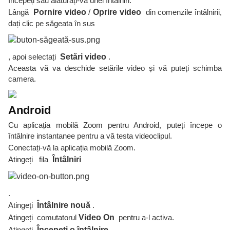
Începeți sau alăturați-vă unei întâlniri.
Lângă
Pornire video
/
Oprire video
din comenzile întâlnirii,
dați clic pe săgeata în sus
, apoi selectați
Setări video
.
Aceasta vă va deschide setările video și vă puteți schimba
camera.
Android
Cu aplicația mobilă Zoom pentru Android, puteți începe o
întâlnire instantanee pentru a vă testa videoclipul.
Conectați-vă la aplicația mobilă Zoom.
Atingeți fila
Întâlniri
.
Atingeți
Întâlnire nouă
.
Atingeți comutatorul
Video On
pentru a-l activa.
Atingeți
Începeți o întâlnire
.