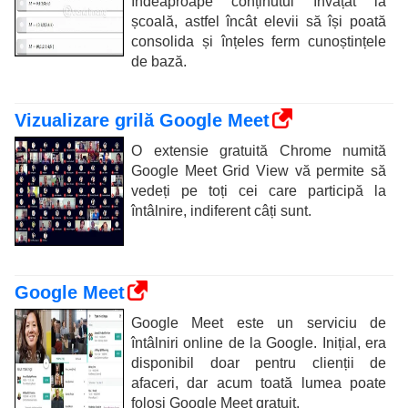
îndeaproape conținutul învățat la
școală, astfel încât elevii să își poată
consolida și înțeles ferm cunoștințele
de bază.
Vizualizare grilă Google Meet
O extensie gratuită Chrome numită
Google Meet Grid View vă permite să
vedeți pe toți cei care participă la
întâlnire, indiferent câți sunt.
Google Meet
Google Meet este un serviciu de
întâlniri online de la Google. Inițial, era
disponibil doar pentru clienții de
afaceri, dar acum toată lumea poate
folosi Google Meet gratuit.