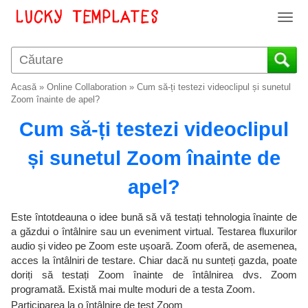
T
o
g
g
l
Acasă
»
Online Collaboration
»
Cum să-ți testezi videoclipul și sunetul
e
Zoom înainte de apel?
n
Cum să-ți testezi videoclipul
a
v
și sunetul Zoom înainte de
i
g
apel?
a
t
i
Este întotdeauna o idee bună să vă testați tehnologia înainte de
o
a găzdui o întâlnire sau un eveniment virtual. Testarea fluxurilor
audio și video pe Zoom este ușoară. Zoom oferă, de asemenea,
n
acces la întâlniri de testare. Chiar dacă nu sunteți gazda, poate
doriți să testați Zoom înainte de întâlnirea dvs. Zoom
programată. Există mai multe moduri de a testa Zoom.
Participarea la o întâlnire de test Zoom