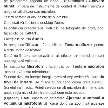
pe pictograma săgeată de lângă
Dezactivare
/
Activare
sunet
în bara de instrumente de control al întâlnirii pentru a
alege un alt difuzor sau microfon.
Testați setările audio înainte de o întâlnire
Conectați-vă la clientul desktop Zoom.
În colțul din dreapta sus, dați clic pe fotografia de profil, apoi
faceți clic pe
Setări
.
Faceți clic pe fila
Audio
.
În secțiunea
Difuzor
, faceți clic pe
Testare difuzor
pentru
a reda un ton de testare.
Dacă nu îl auzi, selectează un alt difuzor din meniul derulant
sau reglează volumul
.
În secțiunea
Microfon
, faceți clic pe
Testare microfon
pentru a vă testa microfonul.
Sunetul dvs. va începe înregistrarea și veți vedea că bara
de
nivel de intrare
se mișcă atunci când Zoom preia sunetul.
Sunetul va fi redat. Puteți selecta un alt microfon din meniu sau
puteți regla nivelul de intrare după cum este necesar.
(Opțional) Bifați caseta de selectare
Ajustare automată a
volumului microfonului
dacă doriți ca Zoom să ajusteze