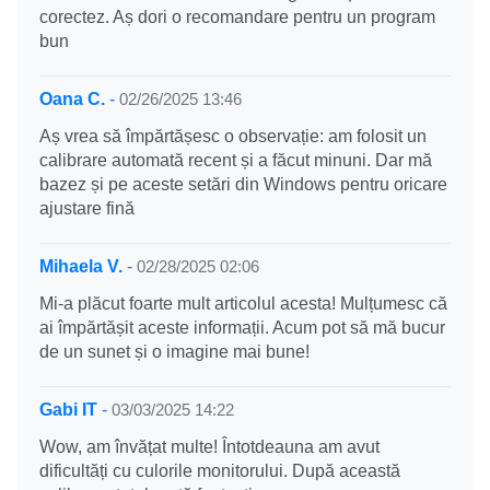
corectez. Aș dori o recomandare pentru un program
bun
Oana C.
-
02/26/2025 13:46
Aș vrea să împărtășesc o observație: am folosit un
calibrare automată recent și a făcut minuni. Dar mă
bazez și pe aceste setări din Windows pentru oricare
ajustare fină
Mihaela V.
-
02/28/2025 02:06
Mi-a plăcut foarte mult articolul acesta! Mulțumesc că
ai împărtășit aceste informații. Acum pot să mă bucur
de un sunet și o imagine mai bune!
Gabi IT
-
03/03/2025 14:22
Wow, am învățat multe! Întotdeauna am avut
dificultăți cu culorile monitorului. După această