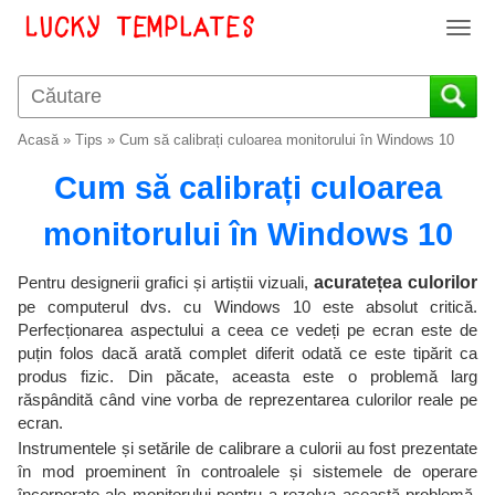
T
o
g
g
l
Acasă
»
Tips
»
Cum să calibrați culoarea monitorului în Windows 10
e
n
Cum să calibrați culoarea
a
v
monitorului în Windows 10
i
g
Pentru designerii grafici și artiștii vizuali,
acuratețea culorilor
a
pe computerul dvs. cu Windows 10 este absolut critică.
t
Perfecționarea aspectului a ceea ce vedeți pe ecran este de
i
puțin folos dacă arată complet diferit odată ce este tipărit ca
o
produs fizic. Din păcate, aceasta este o problemă larg
n
răspândită când vine vorba de reprezentarea culorilor reale pe
ecran.
Instrumentele și setările de calibrare a culorii au fost prezentate
în mod proeminent în controalele și sistemele de operare
încorporate ale monitorului pentru a rezolva această problemă.