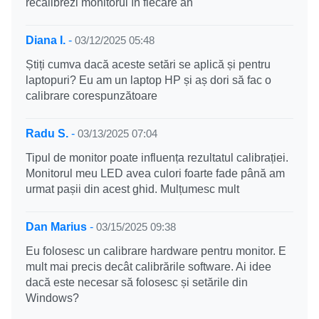
recalibrezi monitorul în fiecare an
Diana I.
-
03/12/2025 05:48
Știți cumva dacă aceste setări se aplică și pentru
laptopuri? Eu am un laptop HP și aș dori să fac o
calibrare corespunzătoare
Radu S.
-
03/13/2025 07:04
Tipul de monitor poate influența rezultatul calibrației.
Monitorul meu LED avea culori foarte fade până am
urmat pașii din acest ghid. Mulțumesc mult
Dan Marius
-
03/15/2025 09:38
Eu folosesc un calibrare hardware pentru monitor. E
mult mai precis decât calibrările software. Ai idee
dacă este necesar să folosesc și setările din
Windows?