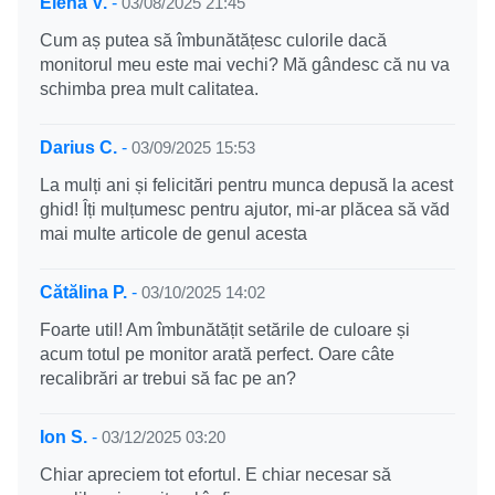
Elena V.
-
03/08/2025 21:45
Cum aș putea să îmbunătățesc culorile dacă
monitorul meu este mai vechi? Mă gândesc că nu va
schimba prea mult calitatea.
Darius C.
-
03/09/2025 15:53
La mulți ani și felicitări pentru munca depusă la acest
ghid! Îți mulțumesc pentru ajutor, mi-ar plăcea să văd
mai multe articole de genul acesta
Cătălina P.
-
03/10/2025 14:02
Foarte util! Am îmbunătățit setările de culoare și
acum totul pe monitor arată perfect. Oare câte
recalibrări ar trebui să fac pe an?
Ion S.
-
03/12/2025 03:20
Chiar apreciem tot efortul. E chiar necesar să