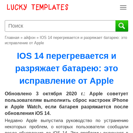
T
o
g
g
l
Главная
»
айфон
»
IOS 14 перегревается и разряжает батарею: это
e
исправление от Apple
n
IOS 14 перегревается и
a
v
разряжает батарею: это
i
g
исправление от Apple
a
t
i
Обновлено 3 октября 2020 г.: Apple советует
o
пользователям выполнить сброс настроек iPhone
n
и Apple Watch, если батарея разряжается после
обновления iOS 14.
Недавно Apple выпустила руководство по устранению
некоторых проблем, о которых пользователи сообщали
после обновления до iOS 14. Эти проблемы включают в