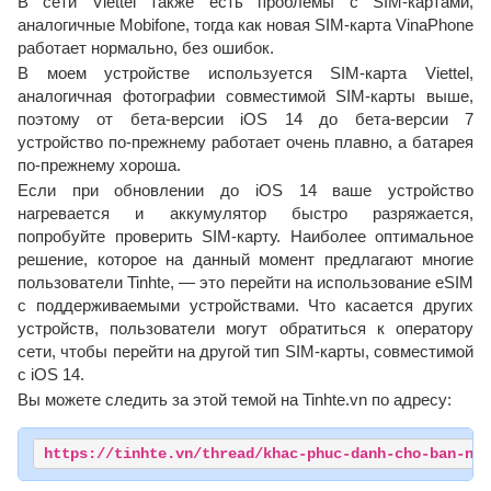
В сети Viettel также есть проблемы с SIM-картами,
аналогичные Mobifone, тогда как новая SIM-карта VinaPhone
работает нормально, без ошибок.
В моем устройстве используется SIM-карта Viettel,
аналогичная фотографии совместимой SIM-карты выше,
поэтому от бета-версии iOS 14 до бета-версии 7
устройство по-прежнему работает очень плавно, а батарея
по-прежнему хороша.
Если при обновлении до iOS 14 ваше устройство
нагревается и аккумулятор быстро разряжается,
попробуйте проверить SIM-карту. Наиболее оптимальное
решение, которое на данный момент предлагают многие
пользователи Tinhte, — это перейти на использование eSIM
с поддерживаемыми устройствами. Что касается других
устройств, пользователи могут обратиться к оператору
сети, чтобы перейти на другой тип SIM-карты, совместимой
с iOS 14.
Вы можете следить за этой темой на Tinhte.vn по адресу:
https://tinhte.vn/thread/khac-phuc-danh-cho-ban-nao