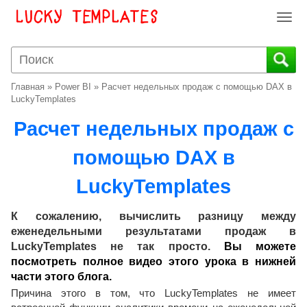
T
o
g
g
l
Главная
»
Power BI
»
Расчет недельных продаж с помощью DAX в
e
LuckyTemplates
n
Расчет недельных продаж с
a
v
помощью DAX в
i
g
LuckyTemplates
a
t
i
К сожалению, вычислить разницу между
o
еженедельными результатами продаж в
n
LuckyTemplates не так просто.
Вы можете
посмотреть полное видео этого урока в нижней
части этого блога.
Причина этого в том, что LuckyTemplates не имеет