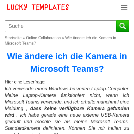
T
o
g
g
l
Startseite
»
Online Collaboration
»
Wie ändere ich die Kamera in
e
Microsoft Teams?
n
Wie ändere ich die Kamera in
a
v
Microsoft Teams?
i
g
a
Hier eine Leserfrage:
t
Ich verwende einen Windows-basierten Laptop-Computer.
i
Meine Laptop-Kamera funktioniert nicht, wenn ich
o
Microsoft Teams verwende, und ich erhalte manchmal eine
n
Meldung
, dass keine verfügbare Kamera gefunden
wird
. Ich habe gerade eine neue externe USB-Kamera
gekauft und möchte sie als meine Microsoft Teams-
Standardkamera definieren. Können Sie mir helfen zu