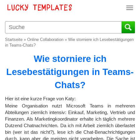
T
o
g
g
l
Startseite
»
Online Collaboration
»
Wie storniere ich Lesebestätigungen
e
in Teams-Chats?
n
Wie storniere ich
a
v
Lesebestätigungen in Teams-
i
g
Chats?
a
t
i
Hier ist eine kurze Frage von Katy:
o
Meine Organisation nutzt Microsoft Teams in mehreren
n
Abteilungen ziemlich intensiv: Einkauf, Marketing, Vertrieb und
Finanzen. Als Marketingkoordinator erhalte ich täglich mehrere
Dutzend Chatnachrichten. Da ich mit Arbeit ziemlich überlastet
bin (wer ist das nicht?), lese ich die Chat-Benachrichtigungen
durch, kann aber die meisten nicht verarbeiten. Die Sache ist