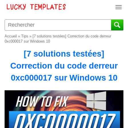
T
o
g
g
l
Accueil
»
Tips
»
[7 solutions testées] Correction du code derreur
e
0xc000017 sur Windows 10
n
[7 solutions testées]
a
v
Correction du code derreur
i
g
0xc000017 sur Windows 10
a
t
i
o
n