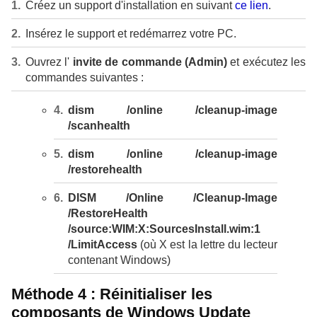
Créez un support d'installation en suivant
ce lien
.
Insérez le support et redémarrez votre PC.
Ouvrez l'
invite de commande (Admin)
et exécutez les
commandes suivantes :
dism /online /cleanup-image
/scanhealth
dism /online /cleanup-image
/restorehealth
DISM /Online /Cleanup-Image
/RestoreHealth
/source:WIM:X:SourcesInstall.wim:1
/LimitAccess
(où X est la lettre du lecteur
contenant Windows)
Méthode 4 : Réinitialiser les
composants de Windows Update