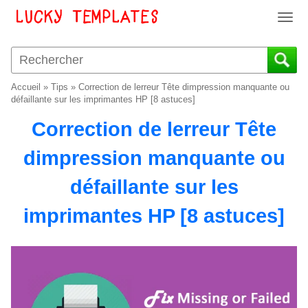
T
o
g
g
l
Accueil
»
Tips
»
Correction de lerreur Tête dimpression manquante ou
e
défaillante sur les imprimantes HP [8 astuces]
n
Correction de lerreur Tête
a
v
dimpression manquante ou
i
g
défaillante sur les
a
t
imprimantes HP [8 astuces]
i
o
n