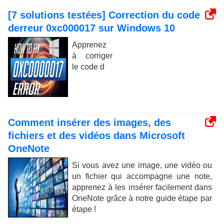
[7 solutions testées] Correction du code
derreur 0xc000017 sur Windows 10
Apprenez
à corriger
le code d
Comment insérer des images, des
fichiers et des vidéos dans Microsoft
OneNote
Si vous avez une image, une vidéo ou
un fichier qui accompagne une note,
apprenez à les insérer facilement dans
OneNote grâce à notre guide étape par
étape !