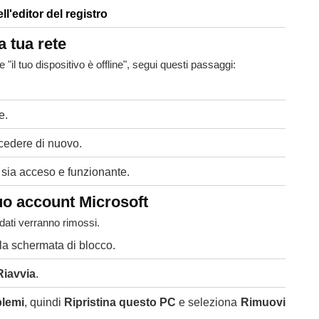
ll'editor del registro
a tua rete
il tuo dispositivo è offline", segui questi passaggi:
e.
ccedere di nuovo.
er sia acceso e funzionante.
tuo account Microsoft
i dati verranno rimossi.
lla schermata di blocco.
Riavvia
.
blemi
, quindi
Ripristina questo PC
e seleziona
Rimuovi