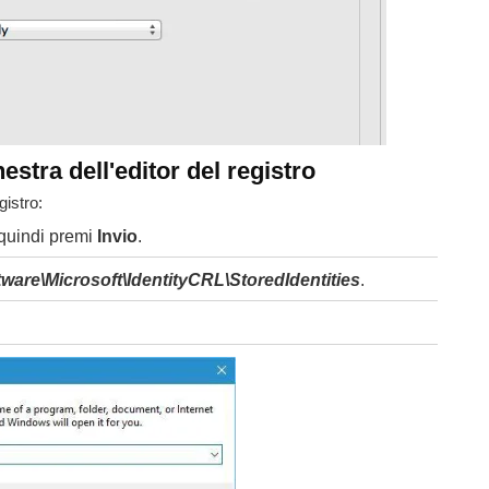
nestra dell'editor del registro
gistro:
 quindi premi
Invio
.
e\Microsoft\IdentityCRL\StoredIdentities
.