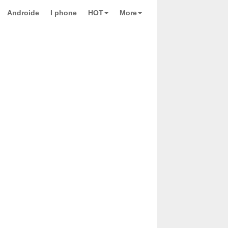
Androide
I phone
HOT
More