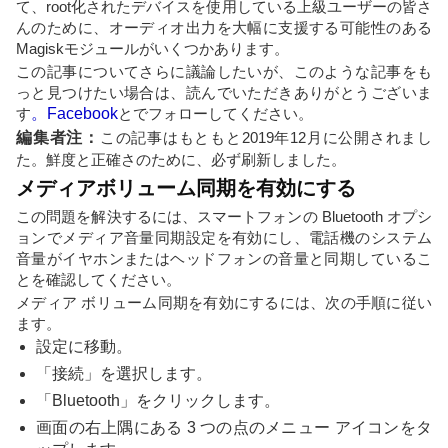
て、root化されたデバイスを使用している上級ユーザーの皆さ
んのために、オーディオ出力を大幅に支援する可能性のある
Magiskモジュールがいくつかあります。
この記事についてさらに議論したいが、このような記事をも
っと見つけたい場合は、読んでいただきありがとうございま
す
。Facebook
とでフォローしてください。
編集者注：
この記事はもともと2019年12月に公開されまし
た。鮮度と正確さのために、必ず刷新しました。
メディアボリューム同期を有効にする
この問題を解決するには、スマートフォンの Bluetooth オプシ
ョンでメディア音量同期設定を有効にし、電話機のシステム
音量がイヤホンまたはヘッドフォンの音量と同期しているこ
とを確認してください。
メディア ボリューム同期を有効にするには、次の手順に従い
ます。
設定に移動。
「接続」を選択します。
「Bluetooth」をクリックします。
画面の右上隅にある 3 つの点のメニュー アイコンをタ