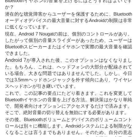
Bluetoothイヤホンの音量を上げるにはどうすればよいです
か？
潜在的な聴覚障害からユーザーを保護するために、Bluetooth
オーディオデバイスの最大音量に対するAndroidの制限は非常
に低くなっています。
現在、Android 7 Nougatの前は、個別のコントロールがあり、
したがって個別の音量スライダーがあったため、ユーザーは
Bluetoothスピーカーまたはイヤホンで実際の最大音量を確認
できました。
Android 7
が導入された後、このオプションはなくなりまし
た。もちろん、これは、ヘッドフォンの大部分が配線されて
いる場合、大きな問題ではありませんでした。しかし、今日
では3.5mmヘッドホンジャックを外す傾向にあり、ワイヤレ
スヘッドホンが引き継いでいます。
これで、この記事の要点にたどり着きます。これを変更して
Bluetoothイヤホンの音量を上げる方法。解決策はかなり単純
で、開発者向けオプションにアクセスするだけで済みます。
そこで、絶対音量の切り替えを無効にする必要があります。
その後、Bluetoothボリュームとデバイスのボリュームコント
ロールは別々に機能します。Androidシステムによる制限がな
くなることは言うまでもありません。そのため、自分の意志