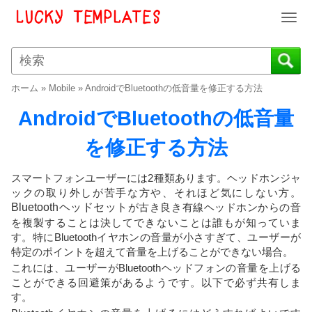
T
o
g
g
l
ホーム
»
Mobile
»
AndroidでBluetoothの低音量を修正する方法
e
n
AndroidでBluetoothの低音量
a
v
を修正する方法
i
g
スマートフォンユーザーには2種類あります。ヘッドホンジャ
a
ックの取り外しが苦手な方や、それほど気にしない方。
t
Bluetoothヘッドセット
が古き良き有線ヘッドホンからの音
i
を複製することは決してできないことは誰もが知っていま
o
す。特にBluetoothイヤホンの音量が小さすぎて、ユーザーが
n
特定のポイントを超えて音量を上げることができない場合。
これには、ユーザーがBluetoothヘッドフォンの音量を上げる
ことができる回避策があるようです。以下で必ず共有しま
す。