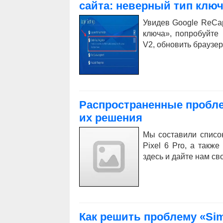
сайта: неверный тип клю
Увидев Google ReCa
ключа», попробуйте
V2, обновить браузер и
Распространенные проблем
их решения
Мы составили списо
Pixel 6 Pro, а так
здесь и дайте нам сво
Как решить проблему «Sim