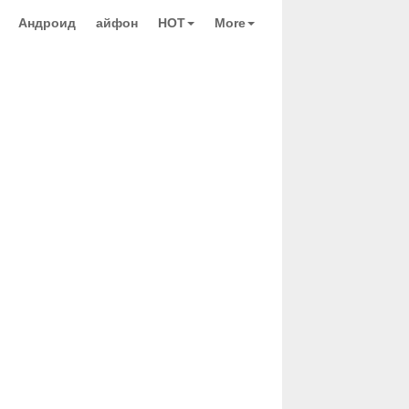
Андроид
айфон
HOT
More