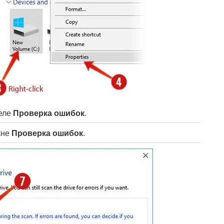
еле
Проверка ошибок
.
кне
Проверка ошибок
.