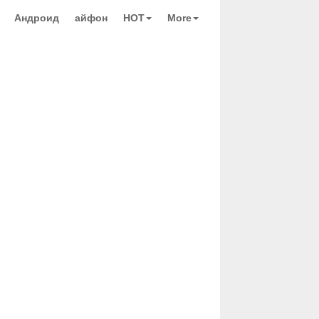
Андроид
айфон
HOT
More