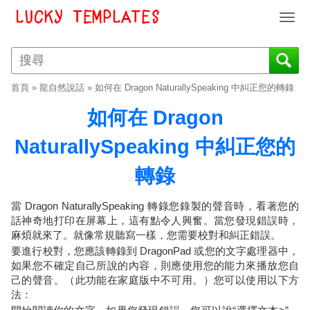
T
o
g
g
l
首頁
»
龍自然說話
»
如何在 Dragon NaturallySpeaking 中糾正您的轉錄
e
n
如何在 Dragon
a
v
NaturallySpeaking 中糾正您的
i
轉錄
g
a
t
當 Dragon NaturallySpeaking 轉錄您錄製的聲音時，看著您的
i
話神奇地打印在屏幕上，這有點令人興奮。當您發現錯誤時，
o
麻煩就來了。就像常規聽寫一樣，您需要校對和糾正錯誤。
n
要進行校對，您應該轉錄到 DragonPad 或您的文字處理器中，
如果您不確定自己所說的內容，則應使用您的能力來播放您自
己的聲音。（此功能在家庭版中不可用。）您可以使用以下方
法：