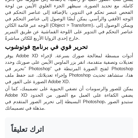
كاملة. مع تحديد الصورة، سيظهر الجزء العلوي الأيمن من لوحة
الفحص عنصر تحكم في التدوير، بالإضافة إلى عناصر التحكم في
الوجه الأفقي والرأسي. يمكن أيضًا الوصول إلى عناصر التحكم في
الوجه عبر قائمة الكائن (Object > Transform)، ويمكن الوصول إلى
عناصر التحكم في التدوير على اللوحة القماشية عن طريق التمرير
خارج إحدى الزوايا الأربع للكائن مباشرةً.
تحرير قوي في برنامج فوتوشوب
يوفر Adobe XD أدوات مبسطة لمعالجة صورك بسرعة. لإجراء
تعديلات وتصفية متقدمة، انقر بزر الماوس الأيمن على صورتك وحدد
"تحرير في Photoshop" لفتح الصورة المرتبطة في Photoshop
وإجراء تعديلاتك. عند حفظ ملف Photoshop هذا، ستشاهد تحديث
الصورة على الفور في Adobe XD.
يمكن للصور والرسومات أن تضفي الحيوية على تصميمك، كما أن
Adobe XD يضفي الكفاءة على العمل مع الصور. من الحدود
البسيطة إلى تحرير الصور المتقدم في Photoshop، ستبدو الصور
مذهلة في تصميماتك.
اترك تعليقاً