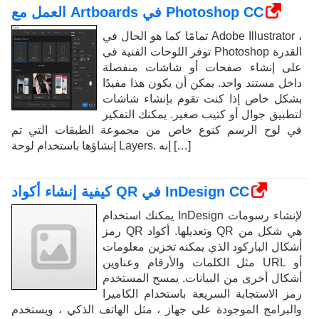
العمل مع Artboards في Photoshop CC
تمامًا كما هو الحال في Adobe Illustrator ،
توفر اللوحات الفنية في Photoshop القدرة
على إنشاء صفحات أو شاشات منفصلة
داخل مستند واحد. يمكن أن يكون هذا مفيدًا
بشكل خاص إذا كنت تقوم بإنشاء شاشات
لتطبيق جوال أو كتيب صغير. يمكنك التفكير
في لوح الرسم كنوع خاص من مجموعة الطبقات التي تم
إنشاؤها باستخدام لوحة Layers. إنه […]
كيفية إنشاء أكواد QR في InDesign CC
يمكنك استخدام InDesign لإنشاء رسومات
رمز QR وتعديلها. أكواد QR هي شكل من
أشكال الباركود الذي يمكنه تخزين معلومات
مثل الكلمات والأرقام وعناوين URL أو
أشكال أخرى من البيانات. يمسح المستخدم
رمز الاستجابة السريعة باستخدام الكاميرا
والبرامج الموجودة على جهاز ، مثل الهاتف الذكي ، ويستخدم