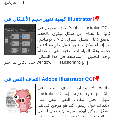
البرنامج [...]
كيفية تغيير حجم الأشكال في Illustrator
عند التصميم في Adobe Illustrator CC ،
غالبًا ما تحتاج إلى شكل ليكون بالحجم
الدقيق (على سبيل المثال ، 2 × 3 بوصات).
بعد إنشاء شكل ، فإن أفضل طريقة لتغيير
حجمه وفقًا للقياسات الدقيقة هي استخدام
لوحة التحويل ، الموضحة في هذا الشكل.
حدد الكائن ثم اختر Window → Transform to […]
التفاف النص في Adobe Illustrator CC
لا يتشابه التفاف النص في Adobe
Illustrator CC تمامًا مع تغليف هدية - إنه
أسهل! يجبر التفاف النص النص على
الالتفاف حول رسم ، كما هو موضح في هذا
الشكل. يمكن لهذه الميزة أن تضيف القليل
من الإبداع إلى أي قطعة. الرسم يجبر النص