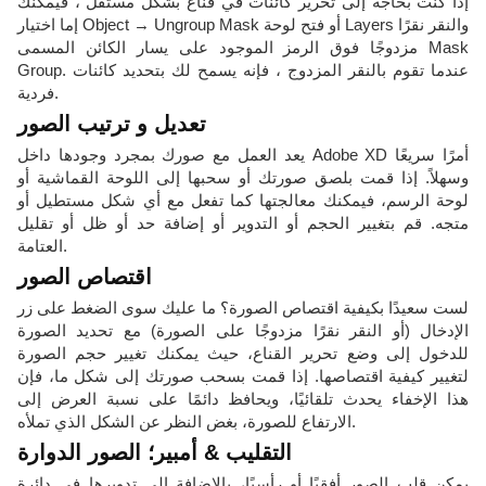
إذا كنت بحاجة إلى تحرير كائنات في قناع بشكل مستقل ، فيمكنك
إما اختيار Object → Ungroup Mask أو فتح لوحة Layers والنقر نقرًا
مزدوجًا فوق الرمز الموجود على يسار الكائن المسمى Mask
Group. عندما تقوم بالنقر المزدوج ، فإنه يسمح لك بتحديد كائنات
فردية.
تعديل و ترتيب الصور
يعد العمل مع صورك بمجرد وجودها داخل Adobe XD أمرًا سريعًا
وسهلاً. إذا قمت بلصق صورتك أو سحبها إلى اللوحة القماشية أو
لوحة الرسم، فيمكنك معالجتها كما تفعل مع أي شكل مستطيل أو
متجه. قم بتغيير الحجم أو التدوير أو إضافة حد أو ظل أو تقليل
العتامة.
اقتصاص الصور
لست سعيدًا بكيفية اقتصاص الصورة؟ ما عليك سوى الضغط على زر
الإدخال (أو النقر نقرًا مزدوجًا على الصورة) مع تحديد الصورة
للدخول إلى وضع تحرير القناع، حيث يمكنك تغيير حجم الصورة
لتغيير كيفية اقتصاصها. إذا قمت بسحب صورتك إلى شكل ما، فإن
هذا الإخفاء يحدث تلقائيًا، ويحافظ دائمًا على نسبة العرض إلى
الارتفاع للصورة، بغض النظر عن الشكل الذي تملأه.
التقليب & أمبير؛ الصور الدوارة
يمكن قلب الصور أفقيًا أو رأسيًا، بالإضافة إلى تدويرها في دائرة