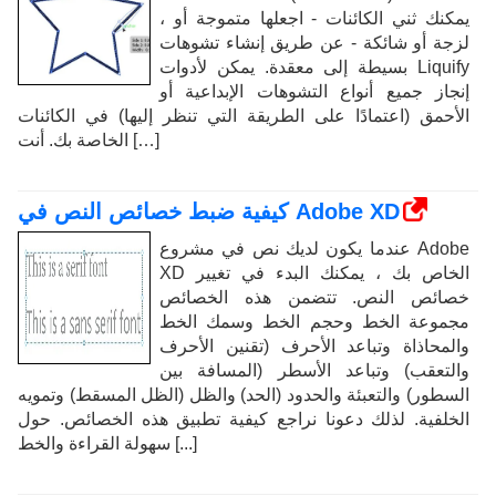
، يمكنك ثني الكائنات - اجعلها متموجة أو
لزجة أو شائكة - عن طريق إنشاء تشوهات
بسيطة إلى معقدة. يمكن لأدوات Liquify
إنجاز جميع أنواع التشوهات الإبداعية أو
الأحمق (اعتمادًا على الطريقة التي تنظر إليها) في الكائنات
الخاصة بك. أنت […]
كيفية ضبط خصائص النص في Adobe XD
عندما يكون لديك نص في مشروع Adobe
XD الخاص بك ، يمكنك البدء في تغيير
خصائص النص. تتضمن هذه الخصائص
مجموعة الخط وحجم الخط وسمك الخط
والمحاذاة وتباعد الأحرف (تقنين الأحرف
والتعقب) وتباعد الأسطر (المسافة بين
السطور) والتعبئة والحدود (الحد) والظل (الظل المسقط) وتمويه
الخلفية. لذلك دعونا نراجع كيفية تطبيق هذه الخصائص. حول
سهولة القراءة والخط [...]