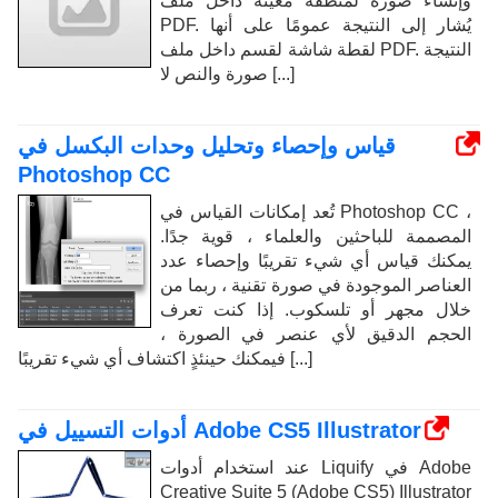
وإنشاء صورة لمنطقة معينة داخل ملف
PDF. يُشار إلى النتيجة عمومًا على أنها
لقطة شاشة لقسم داخل ملف PDF. النتيجة
صورة والنص لا [...]
قياس وإحصاء وتحليل وحدات البكسل في
Photoshop CC
تُعد إمكانات القياس في Photoshop CC ،
المصممة للباحثين والعلماء ، قوية جدًا.
يمكنك قياس أي شيء تقريبًا وإحصاء عدد
العناصر الموجودة في صورة تقنية ، ربما من
خلال مجهر أو تلسكوب. إذا كنت تعرف
الحجم الدقيق لأي عنصر في الصورة ،
فيمكنك حينئذٍ اكتشاف أي شيء تقريبًا [...]
أدوات التسييل في Adobe CS5 Illustrator
عند استخدام أدوات Liquify في Adobe
Creative Suite 5 (Adobe CS5) Illustrator