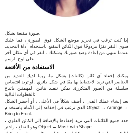
صورة مقنعة بشكل.
إذا كنت ترغب في تحرير موضع الشكل فوق الصورة ، فما عليك
سوى النقر نقرًا مزدوجًا فوق الكائن المقنع باستخدام أداة التحديد.
عندما تنتهي من إعادة وضع صورتك وشكلك ، انقر في أي مكان آخر
على لوح الرسم.
الاستفادة من الأقنعة
يمكنك إخفاء أي كائن (كائنات) بشكل ما. ربما لديك العديد من
العناصر التي تريد الاحتفاظ بها معًا في شكل دائري ، أو تريد اقتصاص
سلسلة من الصور المتكررة. يمكن تنفيذ هاتين المهمتين باتباع
الخطوات التالية:
بعد إنشاء عملك الفني ، أضف شكلاً في الأعلى ، أو أحضر الشكل
الذي ترغب في إخفاءه إلى الأمام باستخدام Object → Arrange →
Bring to Front.
حدد جميع الكائنات التي تريد إخفاءها بالإضافة إلى الكائن العلوي ،
وهو القناع ، واختر Object → Mask with Shape.