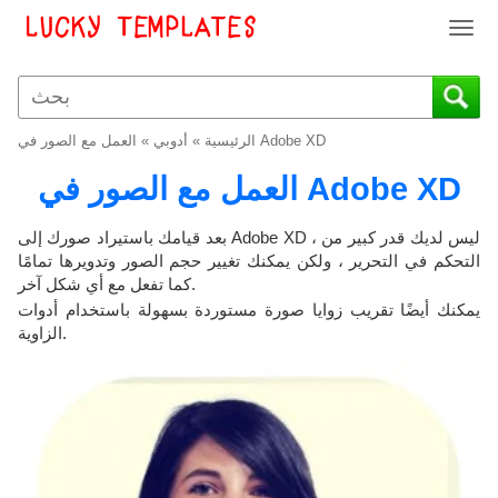
T
o
g
g
l
العمل مع الصور في Adobe XD
الرئيسية
»
أدوبي
»
e
n
العمل مع الصور في Adobe XD
a
v
بعد قيامك باستيراد صورك إلى Adobe XD ، ليس لديك قدر كبير من
i
التحكم في التحرير ، ولكن يمكنك تغيير حجم الصور وتدويرها تمامًا
g
كما تفعل مع أي شكل آخر.
a
يمكنك أيضًا تقريب زوايا صورة مستوردة بسهولة باستخدام أدوات
t
الزاوية.
i
o
n