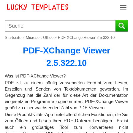
T
o
g
g
l
Startseite
»
Microsoft Office
»
PDF-XChange Viewer 2.5.322.10
e
n
PDF-XChange Viewer
a
v
2.5.322.10
i
g
Was ist PDF-XChange Viewer?
a
PDF ist zu einem häufig verwendeten Format zum Lesen,
t
Erstellen und Senden von Textdokumenten geworden. Im
i
Gegenzug hat die Zahl der für diese Art der Dokumentation
o
eingesetzten Programme zugenommen. PDF-XChange Viewer
n
gehört zu einer wachsenden Zahl von PDF-Viewern.
Diese Produktivitäts-App bietet alle üblichen Funktionen, die Sie
zum Öffnen und Lesen Ihrer
PDF-Dateien
benötigen . Es ist
auch ein großartiges Tool zum Konvertieren nicht