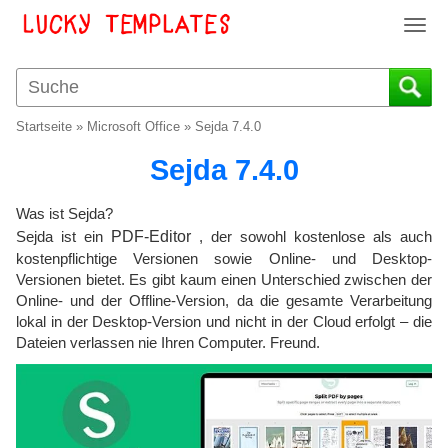
T
o
g
g
l
Startseite
»
Microsoft Office
»
Sejda 7.4.0
e
n
Sejda 7.4.0
a
v
Was ist Sejda?
i
Sejda ist ein
PDF-Editor
, der sowohl kostenlose als auch
g
kostenpflichtige Versionen sowie Online- und Desktop-
a
Versionen bietet. Es gibt kaum einen Unterschied zwischen der
t
Online- und der Offline-Version, da die gesamte Verarbeitung
i
lokal in der Desktop-Version und nicht in der Cloud erfolgt – die
o
Dateien verlassen nie Ihren Computer. Freund.
n