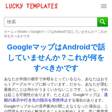
T
o
g
g
l
ホーム
»
Mobile
»
GoogleマップはAndroidで話していませんか？これが
e
何をすべきかです
n
GoogleマップはAndroidで話
a
v
していませんか？これが何を
i
g
すべきかです
a
t
i
あなたが外国の都市で休暇をとっているなら、あなたはおそ
o
らくグーグルマップに頼っています。だから、あなたが望む
最後のことは何かがうまくいかないことです。しかし、それ
n
は起こる可能性があります。たとえば、Googleマップは、
道
順の表示や行き先の指示を突然停止
する場合があります。
Googleマップからの音声案内が聞こえなくなった場合は、こ
の問題をすばやく解決することをお勧めします。常に携帯電