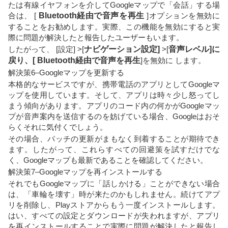
たは有線イヤフォンを介してGoogleマップで「会話」する場
合は、 [
Bluetooth経由で音声を再生
]オプションを無効に
することをお勧めします。実際、この機能を無効にすると実
際に問題が解決したと報告したユーザーもいます。
したがって、 [設定] >[
ナビゲーション設定
]
>[
音声レベル]に
戻り、[
Bluetooth経由で音声を再生
]を無効に します。
解決策6–Googleマップを更新する
本格的なサービスですが、携帯電話のアプリとしてGoogleマ
ップを使用しています。そして、アプリは時々少し怒ってし
まう傾向があります。アプリのコード内の何かがGoogleマッ
プが音声案内を送信するのを妨げている場合、Googleはおそ
らくそれに気付くでしょう。
その場合、パッチの更新がまもなく到着することが期待でき
ます。したがって、これらすべての回避策を試すだけでな
く、Googleマップも最新であることを確認してください。
解決策7–Googleマップを再インストールする
それでもGoogleマップに「話しかける」ことができない場合
は、「車輪を壊す」時が来たのかもしれません。続けてアプ
リを削除し、Playストアからもう一度インストールします。
はい、すべての設定とダウンロードが失われますが、アプリ
を再インストールすることで実際に問題が解決したと報告し