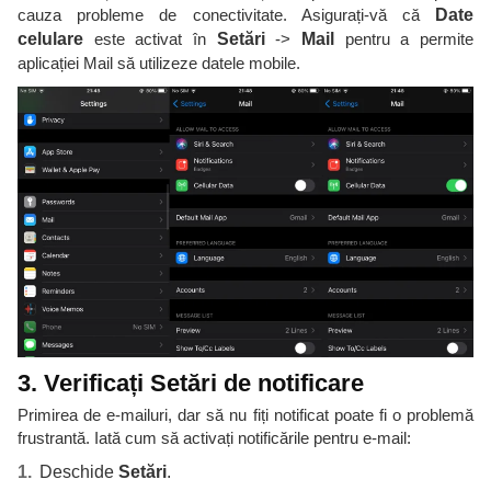
cauza probleme de conectivitate. Asigurați-vă că
Date
celulare
este activat în
Setări
->
Mail
pentru a permite
aplicației Mail să utilizeze datele mobile.
3. Verificați Setări de notificare
Primirea de e-mailuri, dar să nu fiți notificat poate fi o problemă
frustrantă. Iată cum să activați notificările pentru e-mail:
Deschide
Setări
.