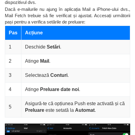
dispozitivul dvs.
Dacă e-mailurile nu ajung în aplicația Mail a iPhone-ului dvs.,
Mail Fetch trebuie să fie verificat și ajustat. Accesați următorii
pași pentru a verifica setările de preluare:
Pas
Acțiune
1
Deschide
Setări
.
2
Atinge
Mail
.
3
Selectează
Conturi
.
4
Atinge
Preluare date noi
.
Asigură-te că opțiunea Push este activată și că
5
Preluare
este setată la
Automat
.