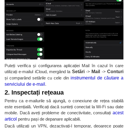
Puteți verifica și configurarea aplicației Mail în cazul în care
utilizați e-mailul iCloud, mergând la
Setări
->
Mail
->
Conturi
și comparând setările cu cele din
instrumentul de căutare a
serviciului de e-mail
.
2. Inspectați rețeaua
Pentru ca e-mailurile să ajungă, o conexiune de rețea stabilă
este esențială. Verificați dacă sunteți conectat la Wi-Fi sau date
mobile. Dacă aveți probleme de conectivitate, consultați
acest
articol
pentru pași de depanare aplicabili.
Dacă utilizați un VPN, dezactivați-l temporar, deoarece poate