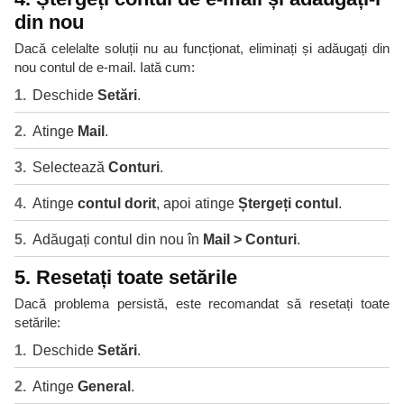
din nou
Dacă celelalte soluții nu au funcționat, eliminați și adăugați din
nou contul de e-mail. Iată cum:
Deschide
Setări
.
Atinge
Mail
.
Selectează
Conturi
.
Atinge
contul dorit
, apoi atinge
Ștergeți contul
.
Adăugați contul din nou în
Mail > Conturi
.
5. Resetați toate setările
Dacă problema persistă, este recomandat să resetați toate
setările:
Deschide
Setări
.
Atinge
General
.