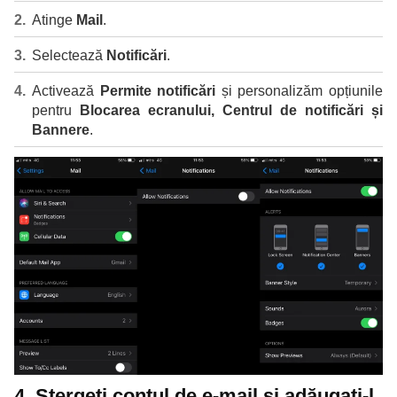
Atinge
Mail
.
Selectează
Notificări
.
Activează
Permite notificări
și personalizăm opțiunile
pentru
Blocarea ecranului, Centrul de notificări și
Bannere
.
4. Ștergeți contul de e-mail și adăugați-l