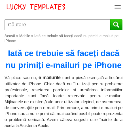
T
o
g
g
l
Acasă
»
Mobile
»
Iată ce trebuie să faceți dacă nu primiți e-mailuri pe
e
iPhone
n
Iată ce trebuie să faceți dacă
a
v
nu primiți e-mailuri pe iPhone
i
g
a
Vă place sau nu,
e-mailurile
sunt o piesă esențială a fiecărui
t
utilizator de iPhone. Chiar dacă nu îl utilizați pentru probleme
i
profesionale, resetarea parolelor și urmărirea informațiilor
o
importante sunt încă foarte rezervate pentru e-mailuri.
n
Mijloacele de existență ale unor utilizatori depind, de asemenea,
de conversațiile prin e-mail. Prin urmare, a nu primi e-mailuri pe
iPhone sau a nu le primi cât mai curând posibil poate reprezenta
o problemă serioasă. Avem câteva sugestii utile înainte de a
apela la Asistența Apple.