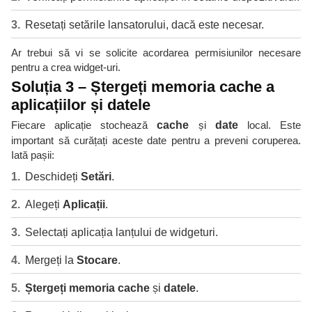
Resetați setările lansatorului, dacă este necesar.
Ar trebui să vi se solicite acordarea permisiunilor necesare
pentru a crea widget-uri.
Soluția 3 – Ștergeți memoria cache a
aplicațiilor și datele
Fiecare aplicație stochează
cache
și
date
local. Este
important să curățați aceste date pentru a preveni coruperea.
Iată pașii:
Deschideți
Setări
.
Alegeți
Aplicații
.
Selectați aplicația lanțului de widgeturi.
Mergeți la
Stocare
.
Ștergeți memoria cache
și
datele
.