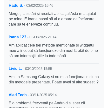
Radu S.
-
03/02/2025 16:46
Mergeți la setări și resetați aplicația! Asta m-a ajutat
pe mine. E foarte nasol să ai o eroare de încărcare
care să te enerveze continuu.
Ioana 123
-
03/08/2025 21:14
Am aplicat cele trei metode menționate și widgetul
meu a început să funcționeze din nou! E atât de bine
să am informații utile la îndemână.
Liviu L.
-
03/10/2025 19:55
Am un Samsung Galaxy și nu mi-a funcționat niciuna
din metodele prezentate. Poate aveți și alte sugestii?
Vlad Tech
-
03/11/2025 05:14
E o problemă frecventă pe Android și sper că