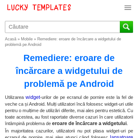
T
o
g
g
l
Acasă
»
Mobile
»
Remediere: eroare de încărcare a widgetului de
e
problemă pe Android
n
Remediere: eroare de
a
v
încărcare a widgetului de
i
g
problemă pe Android
a
t
i
Utilizarea
widget
-urilor de pe ecranul de pornire este la fel de
o
veche ca și Android. Mulți utilizatori încă folosesc widget-uri utile
n
pentru o mulțime de utilizări diferite, mai ales pentru estetică. Cu
toate acestea, au fost raportate diverse cazuri în care utilizatorii
întâmpină problema de
eroare de încărcare a widgetului
.
În majoritatea cazurilor, utilizatorii nu pot plasa widget-uri pe
ecranul de pornire, mai ales atunci când folosesc
lansatoare