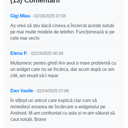
(13) Comentarii
Gigi Miau
-
02/18/2025 07:55
Aș vrea să știu dacă cineva a încercat aceste soluții
pe mai multe modele de telefon. Funcționează și pe
cele mai vechi
Elena P.
-
02/19/2025 00:34
Mulțumesc pentru ghid! Am avut o mare problemă cu
un widget care nu se încărca, dar acum după ce am
citit, am reușit să-l repar
Dan Vasile
-
02/24/2025 07:06
În sfârșit un articol care explică clar cum să
remediezi eroarea de încărcare a widgetului pe
Android. M-am confruntat cu asta și m-am săturat să
caut soluții. Bravo