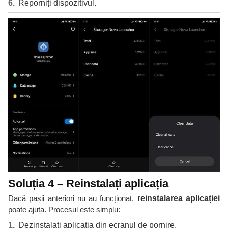
Reporniți dispozitivul.
Soluția 4 – Reinstalați aplicația
Dacă pașii anteriori nu au funcționat,
reinstalarea aplicației
poate ajuta. Procesul este simplu:
Dezinstalați aplicația din ecranul de pornire.