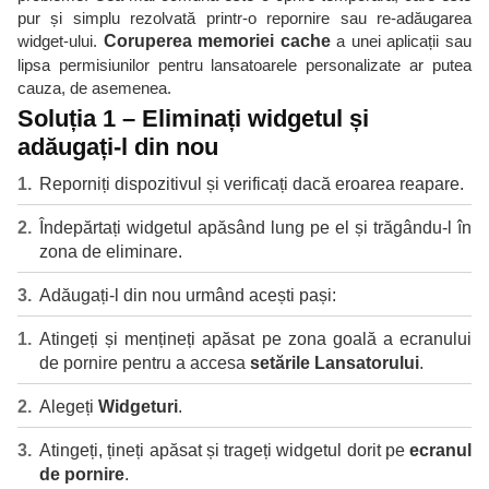
pur și simplu rezolvată printr-o repornire sau re-adăugarea
widget-ului.
Coruperea memoriei cache
a unei aplicații sau
lipsa permisiunilor pentru lansatoarele personalizate ar putea
cauza, de asemenea.
Soluția 1 – Eliminați widgetul și
adăugați-l din nou
Reporniți dispozitivul și verificați dacă eroarea reapare.
Îndepărtați widgetul apăsând lung pe el și trăgându-l în
zona de eliminare.
Adăugați-l din nou urmând acești pași:
Atingeți și mențineți apăsat pe zona goală a ecranului
de pornire pentru a accesa
setările Lansatorului
.
Alegeți
Widgeturi
.
Atingeți, țineți apăsat și trageți widgetul dorit pe
ecranul
de pornire
.