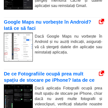
ștergeți memoria cache și datele
aplicației sau reinstalați Gmail.
Google Maps nu vorbește în Android?
Iată ce să faci
Dacă Google Maps nu vorbește în
Android și nu auziți indicații, asigurați-
vă că ștergeți datele din aplicație sau
reinstalați aplicația.
De ce Fotografiile ocupă prea mult
spațiu de stocare pe iPhone? Iata de ce
Dacă aplicația Fotografii ocupă prea
mult spațiu de stocare pe iPhone, chiar
dacă nu aveți multe fotografii și
videoclipuri, verificați sfaturile noastre