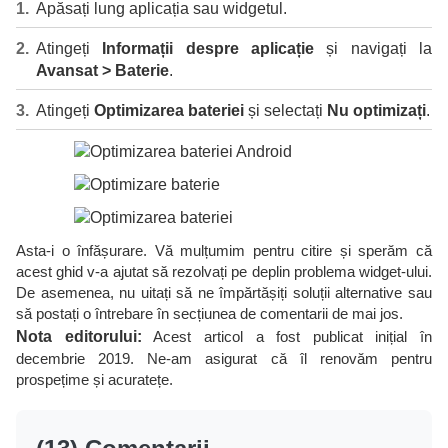
Apăsați lung aplicația sau widgetul.
Atingeți
Informații despre aplicație
și navigați la
Avansat > Baterie
.
Atingeți
Optimizarea bateriei
și selectați
Nu optimizați
.
Asta-i o înfășurare. Vă mulțumim pentru citire și sperăm că
acest ghid v-a ajutat să rezolvați pe deplin problema widget-ului.
De asemenea, nu uitați să ne împărtășiți soluții alternative sau
să postați o întrebare în secțiunea de comentarii de mai jos.
Nota editorului:
Acest articol a fost publicat inițial în
decembrie 2019. Ne-am asigurat că îl renovăm pentru
prospețime și acuratețe.