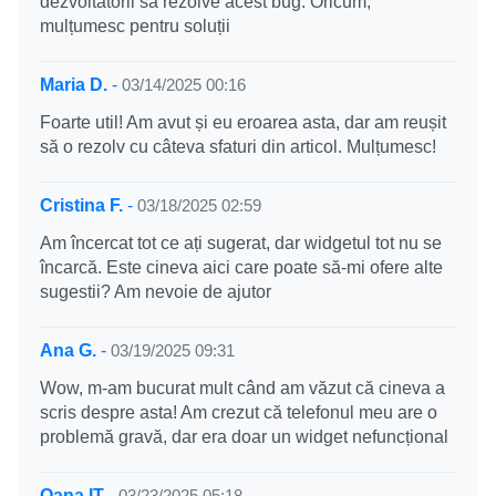
dezvoltatorii să rezolve acest bug. Oricum,
mulțumesc pentru soluții
Maria D.
-
03/14/2025 00:16
Foarte util! Am avut și eu eroarea asta, dar am reușit
să o rezolv cu câteva sfaturi din articol. Mulțumesc!
Cristina F.
-
03/18/2025 02:59
Am încercat tot ce ați sugerat, dar widgetul tot nu se
încarcă. Este cineva aici care poate să-mi ofere alte
sugestii? Am nevoie de ajutor
Ana G.
-
03/19/2025 09:31
Wow, m-am bucurat mult când am văzut că cineva a
scris despre asta! Am crezut că telefonul meu are o
problemă gravă, dar era doar un widget nefuncțional
Oana IT
-
03/23/2025 05:18