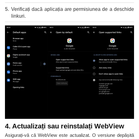
Verificați dacă aplicația are permisiunea de a deschide
linkuri.
4. Actualizați sau reinstalați WebView
Asigurați-vă că WebView este actualizat. O versiune depășită