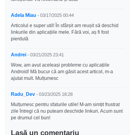
Adela Miau
-
03/17/2025 00:44
Articolul e super util! În sfârșit am reușit să deschid
linkurile din aplicațiile mele. Fără voi, aș fi fost
pierdută
Andrei
-
03/21/2025 23:41
Wow, am avut aceleași probleme cu aplicațiile
Android! Mă bucur că am găsit acest articol, m-a
ajutat mult. Mulțumesc
Radu_Dev
-
03/23/2025 18:28
Mulțumesc pentru sfaturile utile! M-am simțit frustrat
zile întregi că nu puteam deschide linkuri. Acum sunt
pe drumul cel bun!
Lasă un comentariu