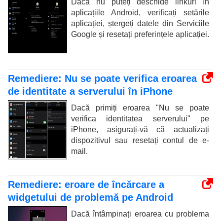
Dacă nu puteți deschide linkuri în
aplicațiile Android, verificați setările
aplicației, ștergeți datele din Serviciile
Google și resetați preferințele aplicației.
Remediere: Nu se poate verifica eroarea
de identitate a serverului în iPhone
Dacă primiți eroarea "Nu se poate
verifica identitatea serverului" pe
iPhone, asigurați-vă că actualizați
dispozitivul sau resetați contul de e-
mail.
Remediere: eroare de încărcare a
widgetului de problemă pe Android
Dacă întâmpinați eroarea cu problema