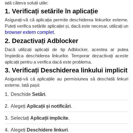
iată câteva soluții utile:
1. Verificați setările în aplicație
Asigurați-vă că aplicația permite deschiderea linkurilor externe.
Puteți verifica setările aplicației și, dacă este necesar, utilizați un
browser extern complet
.
2. Dezactivați Adblocker
Dacă utilizați aplicații de tip Adblocker, acestea ar putea
împiedica deschiderea linkurilor. Temporar dezactivați aceste
aplicații pentru a verifica dacă este problema.
3. Verificați Deschiderea linkului implicit
Asigurați-vă că aplicațiile au permisiunea să deschidă linkuri
externe. Iată pașii:
Deschide
Setări
.
Alegeți
Aplicații și notificări
.
Selectați
Aplicații implicite
.
Alegeți
Deschidere linkuri
.