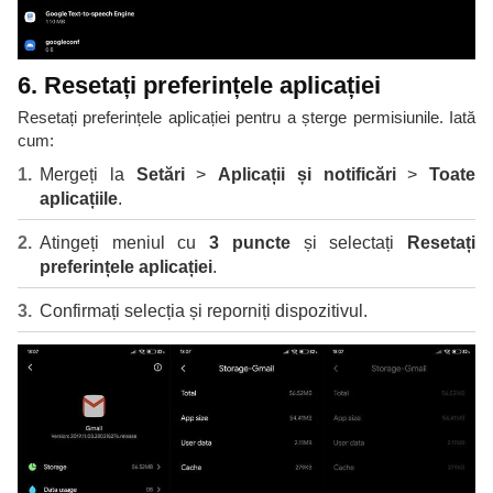
6. Resetați preferințele aplicației
Resetați preferințele aplicației pentru a șterge permisiunile. Iată
cum:
Mergeți la
Setări
>
Aplicații și notificări
>
Toate
aplicațiile
.
Atingeți meniul cu
3 puncte
și selectați
Resetați
preferințele aplicației
.
Confirmați selecția și reporniți dispozitivul.