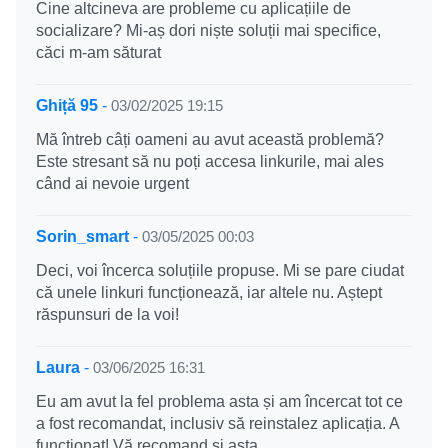
Cine altcineva are probleme cu aplicațiile de
socializare? Mi-aș dori niște soluții mai specifice,
căci m-am săturat
Ghiță 95
-
03/02/2025 19:15
Mă întreb câți oameni au avut această problemă?
Este stresant să nu poți accesa linkurile, mai ales
când ai nevoie urgent
Sorin_smart
-
03/05/2025 00:03
Deci, voi încerca soluțiile propuse. Mi se pare ciudat
că unele linkuri funcționează, iar altele nu. Aștept
răspunsuri de la voi!
Laura
-
03/06/2025 16:31
Eu am avut la fel problema asta și am încercat tot ce
a fost recomandat, inclusiv să reinstalez aplicația. A
funcționat! Vă recomand și asta