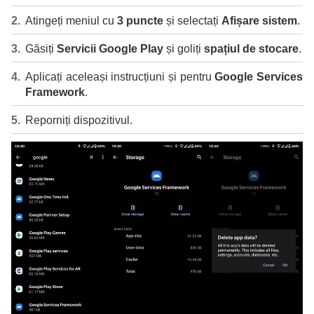
Atingeți meniul cu
3 puncte
și selectați
Afișare sistem
.
Găsiți
Servicii Google Play
și goliți
spațiul de stocare
.
Aplicați aceleași instrucțiuni și pentru
Google Services
Framework
.
Reporniți dispozitivul.