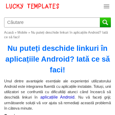
T
o
g
g
l
Acasă
»
Mobile
»
Nu puteți deschide linkuri în aplicațiile Android? Iată
e
ce să faci!
n
Nu puteți deschide linkuri în
a
v
aplicațiile Android? Iată ce să
i
g
faci!
a
t
i
Unul dintre avantajele esențiale ale experienței utilizatorului
o
Android este integrarea fluentă cu aplicațiile instalate. Totuși, unii
utilizatori se confruntă cu dificultăți atunci când încearcă să
n
deschidă linkuri în
aplicațiile Android
. Nu vă faceți griji;
următoarele soluții vă vor ajuta să remediați această problemă
în câteva minute.