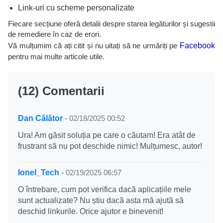
Link-uri cu scheme personalizate
Fiecare secțiune oferă detalii despre starea legăturilor și sugestii
de remediere în caz de erori.
Vă mulțumim că ați citit și nu uitați să ne urmăriți pe
Facebook
pentru mai multe articole utile.
(12) Comentarii
Dan Călător
-
02/18/2025 00:52
Ura! Am găsit soluția pe care o căutam! Era atât de
frustrant să nu pot deschide nimic! Mulțumesc, autor!
Ionel_Tech
-
02/19/2025 06:57
O întrebare, cum pot verifica dacă aplicațiile mele
sunt actualizate? Nu știu dacă asta mă ajută să
deschid linkurile. Orice ajutor e binevenit!