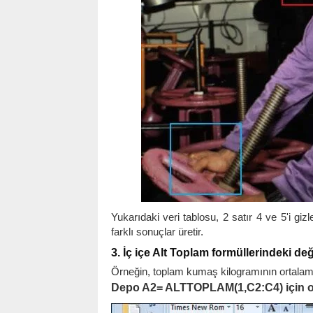
Yukarıdaki veri tablosu, 2 satır 4 ve 5'i
farklı sonuçlar üretir.
3. İç içe Alt Toplam formüllerindeki değ
Örneğin, toplam kumaş kilogramının ortala
Depo A2= ALTTOPLAM(1,C2:C4) için o