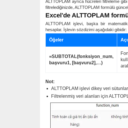
ALTTOPLAM ayrıca hücreleri filtreleme gibi Ex
filtrelediğinizde, ALTTOPLAM formülü güncelleni
Excel'de ALTTOPLAM formü
ALTTOPLAM işlevi, başka bir matematikse
hesaplar. İşlevin sözdizimi aşağıdaki gibidir:
Öğeler
Açı
Fon
=SUBTOTAL(fonksiyon_num,
kul
başvuru1, [başvuru2],…)
aral
Not:
ALTTOPLAM işlevi dikey veri sütunları 
Filtrelenmiş veri alanları için ALTTO