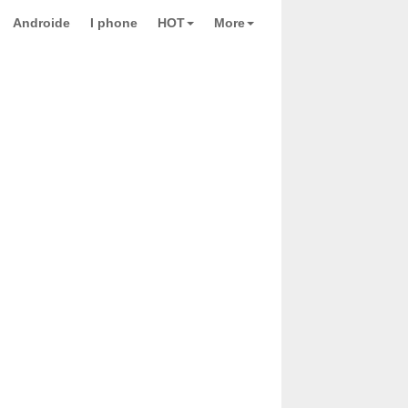
Androide
I phone
HOT
More