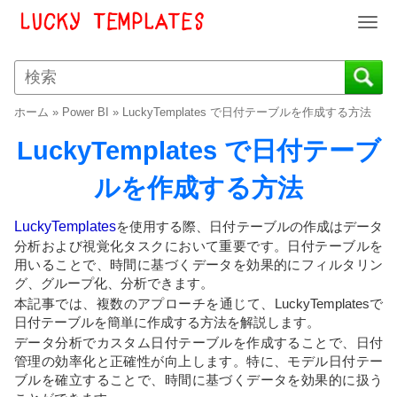
T
o
g
g
l
ホーム
»
Power BI
»
LuckyTemplates で日付テーブルを作成する方法
e
n
LuckyTemplates で日付テーブ
a
v
ルを作成する方法
i
g
LuckyTemplates
を使用する際、日付テーブルの作成はデータ
a
分析および視覚化タスクにおいて重要です。日付テーブルを
t
用いることで、時間に基づくデータを効果的にフィルタリン
i
グ、グループ化、分析できます。
o
本記事では、複数のアプローチを通じて、LuckyTemplatesで
n
日付テーブルを簡単に作成する方法を解説します。
データ分析でカスタム日付テーブルを作成することで、日付
管理の効率化と正確性が向上します。特に、モデル日付テー
ブルを確立することで、時間に基づくデータを効果的に扱う