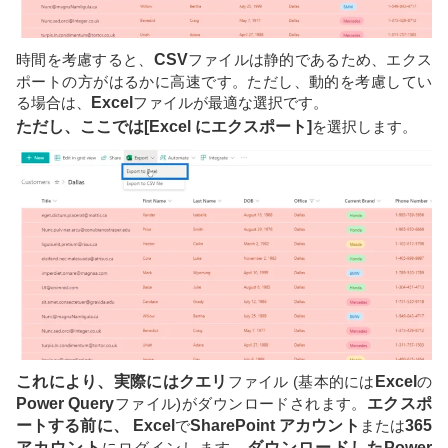
時間を考慮すると、
CSV
ファイルは静的であるため、エクス
ポートの方がはるかに高速です。ただし、動的を考慮してい
る場合は、
Excel
ファイルが最適な選択です。
ただし、ここでは[Excel にエクスポート]
を選択します。
これにより、実際にはクエリ
ファイル (基本的には
Excel
の
Power Query
ファイル)がダウンロードされます。
エクスポ
ートする前に、 Excel
で
SharePoint アカウント
または
365
アカウント
にログインします。
ダウンロードしたPower