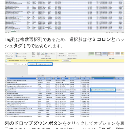
Tag列は複数選択列であるため、選択肢は
セミコロン
と
ハッ
シュ
タグ (;#)
で区切られます。
列のドロップダウン ボタン
をクリックしてオプションを表