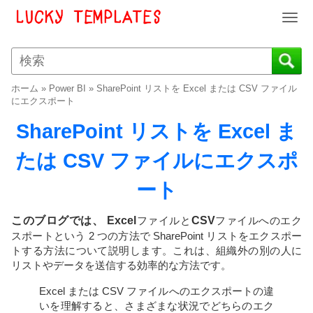
T
o
g
g
l
ホーム
»
Power BI
»
SharePoint リストを Excel または CSV ファイル
e
にエクスポート
n
SharePoint リストを Excel ま
a
v
たは CSV ファイルにエクスポ
i
g
ート
a
t
i
このブログでは、 Excel
ファイルと
CSV
ファイルへのエク
o
スポートという 2 つの方法で SharePoint リストをエクスポー
n
トする方法について説明します。これは、組織外の別の人に
リストやデータを送信する効率的な方法です。
Excel または CSV ファイルへのエクスポートの違
いを理解すると、さまざまな状況でどちらのエク