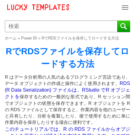
T
o
g
g
l
ホーム
»
Power BI
»
RでRDSファイルを保存してロードする方法
e
n
RでRDSファイルを保存してロ
a
v
ードする方法
i
g
R はデータ分析用の人気のあるプログラミング言語であり、
a
データ オブジェクトの作成と操作によく使用されます。
RDS
t
(R Data Serialization) ファイルは、RStudio でR オブジェ
i
クトを
保存するための一般的な形式であり、R セッション間
o
でオブジェクトの状態を保存できます。R オブジェクトを R
n
の RDS ファイルとして保存すると、作業内容を他のユーザー
と共有したり、分析を複製したり、後で使用するために単に
作業内容を保存したりする場合に便利です。
このチュートリアルでは、R の RDS ファイルからオブジ