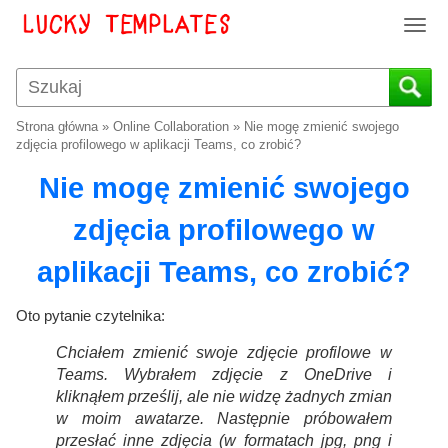
T
o
g
g
l
Strona główna
»
Online Collaboration
»
Nie mogę zmienić swojego
e
zdjęcia profilowego w aplikacji Teams, co zrobić?
n
Nie mogę zmienić swojego
a
v
zdjęcia profilowego w
i
g
aplikacji Teams, co zrobić?
a
t
i
Oto pytanie czytelnika:
o
Chciałem zmienić swoje zdjęcie profilowe w
n
Teams. Wybrałem zdjęcie z OneDrive i
kliknąłem prześlij, ale nie widzę żadnych zmian
w moim awatarze. Następnie próbowałem
przesłać inne zdjęcia (w formatach jpg, png i