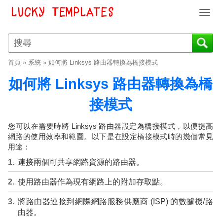
T
o
g
g
l
首頁
»
系統
»
如何將 Linksys 路由器轉換為橋接模式
e
n
如何將 Linksys 路由器轉換為橋
a
v
接模式
i
g
您可以在需要時將 Linksys 路由器設定為橋接模式，以便提高
a
網路的使用效率和範圍。以下是在設定橋接模式時的幾個常見
t
用途：
i
連接兩個可共享網路資源的路由器。
o
n
使用路由器作為現有網路上的附加存取點。
將路由器連接到網際網路服務供應商 (ISP) 的數據機/路
由器。