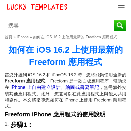
T
o
g
g
l
首頁
»
IPhone
»
如何在 iOS 16.2 上使用最新的 Freeform 應用程式
e
n
如何在 iOS 16.2 上使用最新的
a
v
Freeform 應用程式
i
g
當您升級到 iOS 16.2 和 iPadOS 16.2 時，您將能夠使用全新的
a
Freeform 應用程式
。 Freeform 是一款白板應用程序，幫助您
t
在
iPhone 上自由建立設計、繪圖或書寫筆記
，無需額外安
i
裝其他應用程式。此外，您還可以在此應用程式上與他人共用
o
和協作。本文將指導您如何在 iPhone 上使用 Freeform 應用程
n
式。
Freeform iPhone 應用程式的使用說明
步驟1：