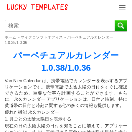
T
o
g
g
l
ホーム
»
マイクロソフトオフィス
»
パーペチュアルカレンダー
e
1.0.38/1.0.36
n
パーペチュアルカレンダー
a
v
1.0.38/1.0.36
i
g
a
Van Nien Calendar は、携帯電話でカレンダーを表示するアプ
t
リケーションです。携帯電話で太陰太陽の日付をすぐに確認
i
できるため、重要な仕事を計画することができます。さら
o
に、永久カレンダー アプリケーションは、日付と時刻、特に
黄道帯の日付と時刻に関する他の多くの情報も提供します。
n
優れた機能 永久カレンダー
1. 月ごとの太陰太陽日を表示する
現在の日の太陰太陽の日付を知ることに加えて、アプリケー
ションには、すぐに表示できる完全な太陰太陽の日付を含む