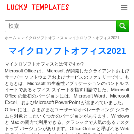
T
o
g
g
l
ホーム
»
マイクロソフトオフィス
»
マイクロソフトオフィス2021
e
n
マイクロソフトオフィス2021
a
v
マイクロソフトオフィスとは何ですか?
i
Microsoft Office は、Microsoft が開発したクライアントおよび
g
サーバー ソフトウェアおよびサービスのファミリーです。も
a
ともとは、Microsoft の生産性アプリケーションのバンドル ス
t
イートであるオフィス スイートを指す用語でした。Microsoft
i
Office の最初のバージョンには、
Microsoft Word
、
Microsoft
o
Excel
、および
Microsoft PowerPoint が
含まれていました。
n
Office には、さまざまなユーザーやオペレーティング システ
ムを対象としたいくつかのバージョンがあります。Windows
と Mac の両方で利用できる、クラシックで人気のあるデスク
トップ バージョンがあります。Office Online と呼ばれる Web