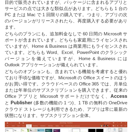
目的で販売されていますが、パッケージに含まれるアプリと
サービスの点では大きな類似点があります。どちらも 1 台の
PC または Mac で 1 回限りの購入です。つまり、アプリの次
のバージョンがリリースされたら、再度購入する必要があり
ます。
どちらのプランにも、追加料金なしで 60 日間の Microsoft サ
ポートが含まれています。どちらも家庭用にライセンスされ
ていますが、Home & Business は商業用にもライセンスされ
ています。どちらも Word、Excel、PowerPoint のクラシック
バージョンを備えていますが、Home & Business には
Outlook アプリケーションが備えられています。
どちらのオプションも、含まれている機能を考慮すると優れ
ており手頃な価格ですが、Microsoft の Office スイートのほう
がお買い得です。クラウドベースの Office 365 では、月単位
または年単位のサブスクリプションを購入できます。従来の
Office アプリと Microsoft サポートだけでなく、
Access
と
Publisher
(多数の機能の 1 つ)、1 TB の無料の OneDrive
クラウド ストレージも利用できるため、アプリは常に最新の
状態になります。サブスクリプション全体。