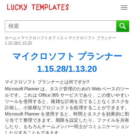
T
o
g
g
l
ホーム
»
マイクロソフトオフィス
»
マイクロソフト プランナー
e
1.15.28/1.13.20
n
マイクロソフト プランナー
a
v
1.15.28/1.13.20
i
g
a
マイクロソフト プランナーとは何ですか?
t
Microsoft Planner は、タスク管理のための Web ベースのツー
i
ルです。これは Office 365 サービスであり、この使いやすい
o
ツールを使用すると、複雑な計画を立てることなくタスクを
n
計画し、小規模なプロジェクトを処理することができます。
Microsoft Planner を使用すると、時間とタスクを効果的に割
り当てて整理できます。期限を設定したり、ファイルを共有
したり、もちろんチームメンバー同士がコミュニケーション
したりすることもできます。