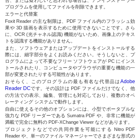
合、または疑わしいと思われる場合は、アンインストーラー
プログラムを使用してファイルを削除できます。
エラーと代替案
Foxit Reader の主な制限は、PDF ファイル内のフラッシュ効
果や 3D 描画を表示するために使用できないことです。さら
に、OCR (光チャネル認識) 機能がないため、画像上のテキス
トを認識する機能がありません。
また、ソフトウェアまたはアップデートをインストールする
際には、細字部分をよくお読みください。そうしないと、プ
ログラムによって不要なフリー ソフトウェアが PC にインス
トールされたり、コンピュータやブラウザの重要な機能の一
部が変更されたりする可能性があります。
おそらく、このプログラムの最も有名な代替品は
Adob​​e
Reader DC
です。その設計は PDF ファイルだけでなく、他
の方法での表示、編集、管理にも対応しており、複数のオペ
レーティング システムで動作します。
自由に使えるその他のオプションには、小型でポータブルな
強力な PDF リーダーである Sumatra PDF や、非常に機能が
満載で完全に無料の PDF-XChange Viewer などがあります。
プロジェクトなどでの共同作業を可能にする Nitro PDF
Reader や、単一のファイル マネージャーでさまざまな形式の