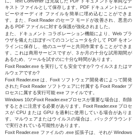
に、Text Converter は完成した PDF ドキュメントを単純なテ
キスト ファイルとして保存します。PDF ドキュメントにムー
ビーやオーディオ ファイルを簡単に埋め込むことができま
す。また、Foxit Reader のセーフ モードが改善され、悪意の
ある PDF ファイルに対する保護が強化されました。
また、ドキュメント コラボレーション機能により、Web ブラ
ウザを備えたほぼすべてのコンピュータを介して PDF をオン
ラインに保存し、他のユーザーと共同作業することができま
す。これは商用サービスですが、3 か月の十分な試用期間が
あるため、ツールを試すのに十分な時間があります。
Foxit Reader.exe を実行しても安全ですか? ウイルスまたはマ
ルウェアですか?
Foxit Reader.exe は、Foxit ソフトウェア開発者によって開発
された Foxit Reader ソフトウェアに付属する Foxit Reader プ
ロセスに属する実行可能 exe ファイルです。
Windows 10のFoxit Reader.exeプロセスが重要な場合は、削除
するときに注意する必要があります。Foxit Reader.exe プロセ
スが CPU または GPU を過剰に使用している場合がありま
す。マルウェアまたはウイルスの場合は、バックグラウンド
で実行されている可能性があります。
Foxit Reader.exe ファイルの .exe 拡張子は、それが Windows