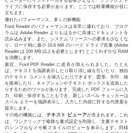
ピューターにインストールする必要さえなく、フラッシュ ド
ライブに保存する必要があります。ここでは軽量機能が役に
立ちます。
優れたパフォーマンス、多くの新機能
Foxit Reader のパフォーマンスは非常に優れており、プログ
ラムは Adob​​e Reader よりもはるかに高速にドキュメントを
読み込みます。また、システム リソースへの要求も少なくな
り、ロード時に最小 10.6 MB のハード ドライブ容量 (Adobe
Reader は 100 MB 以上を必要とします) とごくわずかな RAM
を消費します。
最近、Foxit PDF Reader に改良が加えられました。たとえ
ば、テキストを強調表示したり取り消し線を引いたり、独自
のテキスト コメントを挿入したりできます。図形、矢印、線
を描画したり、キャプションやテキスト ボックスを追加した
りするためのツールがあります。完成した PDF フォームに入
力、印刷、保存することもでき、新しいスペル チェッカーは
スペル エラーを強調表示し、入力した内容に対する代替案を
提示します。
その他の機能には、
テキスト ビューア
が含まれます。これ
は、ワンクリックで複雑な書式設定を削除し、文書テキスト
のシンプルなメモ帳スタイルのビューを表示します。同様