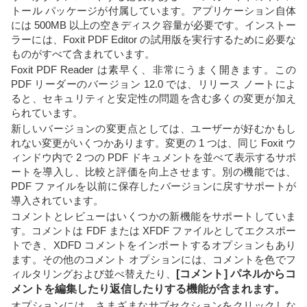
トール パッケージが付属しています。アプリケーション自体
には 500MB 以上の空きディスク容量が必要です。インストー
ラーには、Foxit PDF Editor の試用版を実行するために必要な
ものがすべて含まれています。
Foxit PDF Reader は素早く、非常にうまく開きます。この
PDF リーダーのバージョン 12.0 では、リリース ノートによ
ると、セキュリティと安定性の問題を含む多くの変更が加え
られています。
新しいバージョンの変更点としては、ユーザーが好むかもし
れない変更がいくつかあります。変更の 1 つは、同じ Foxit ウ
ィンドウ内で 2 つの PDF ドキュメントを並べて表示するサポ
ートを導入し、比較と評価を向上させます。別の機能では、
PDF ファイルを以前に保存したバージョンに戻すサポートが
導入されています。
コメントとレビューはいくつかの新機能をサポートしていま
す。コメントは FDF または XFDF ファイルとしてエクスポー
トでき、XDFD コメントをインポートするオプションもあり
ます。その他のコメント オプションには、コメントを色でフ
ィルタリングおよび並べ替えたり、
[コメント] パネルからコ
メントを編集したり返信したりする機能が含まれます。
オプションには、さまざまなサブセクションをクリックしな