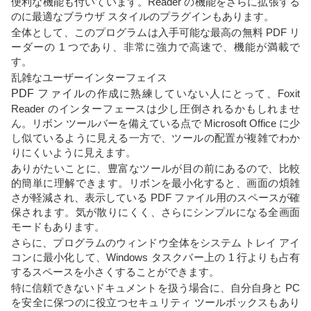
便利な機能も付いています。Reader の機能をさらに拡張する
のに最適なブラウザ スタイルのプラグインもあります。
全体として、このプログラムは入手可能な最高の無料 PDF リ
ーダーの 1 つであり、非常に強力で高速で、機能が満載で
す。
乱雑なユーザーインターフェイス
PDF ファイル
の作成に熟練していない人にとって、Foxit
Reader のインターフェースは少し圧倒されるかもしれませ
ん。リボン ツールバーを備えている点で Microsoft Office に少
し似ているように見える一方で、ツールの配置が複雑でわか
りにくいように見えます。
ありがたいことに、豊富なツールが目の前にあるので、比較
的簡単に理解できます。リボンを最小化すると、画面の煩雑
さが軽減され、表示している PDF ファイル用のスペースが確
保されます。気が散りにくく、さらにシンプルになる全画面
モードもあります。
さらに、プログラムのウィンドウ全体をシステム トレイ アイ
コンに最小化して、Windows タスクバー上の 1 行よりも占有
するスペースを小さくすることができます。
特に信頼できないドキュメントを扱う場合に、自分自身と PC
を安全に保つのに役立つセキュリティ ツールボックスもあり