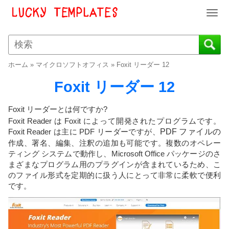
T
o
g
g
l
ホーム
»
マイクロソフトオフィス
»
Foxit リーダー 12
e
n
Foxit リーダー 12
a
v
Foxit リーダーとは何ですか?
i
Foxit Reader は Foxit によって開発されたプログラムです。
g
Foxit Reader は主に PDF リーダーですが、
PDF ファイルの
a
作成、署名、編集、注釈の追加も可能です。複数のオペレー
t
ティング システムで動作し、Microsoft Office パッケージのさ
i
まざまなプログラム用のプラグインが含まれているため、こ
o
のファイル形式を定期的に扱う人にとって非常に柔軟で便利
n
です。