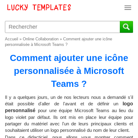
T
o
g
g
l
Accueil
»
Online Collaboration
»
Comment ajouter une icône
e
personnalisée à Microsoft Teams ?
n
Comment ajouter une icône
a
v
personnalisée à Microsoft
i
g
Teams ?
a
t
i
Il y a quelques jours, un de nos lecteurs nous a demandé s'il
o
était possible d'aller de l'avant et de définir un
logo
n
personnalisé
pour une équipe Microsoft Teams au lieu du
logo violet par défaut. Ils ont mis en place leur équipe pour
partager du matériel avec l'un de leurs principaux clients et
souhaitaient utiliser un logo personnalisé du nom de leur client.
Dans ce didacticiel, nous allons vous montrer comment