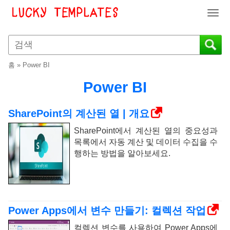
T
o
g
g
l
홈
»
Power BI
e
n
Power BI
a
v
SharePoint의 계산된 열 | 개요
i
g
SharePoint에서 계산된 열의 중요성과
a
목록에서 자동 계산 및 데이터 수집을 수
t
행하는 방법을 알아보세요.
i
o
n
Power Apps에서 변수 만들기: 컬렉션 작업
컬렉션 변수를 사용하여 Power Apps에